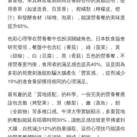
量食物。米其林星級廚師與營養師合作的實驗證明，使
用香草（如迷迭香、百里香）、柑橘類（檸檬皮、橙
汁）和發酵食材（味噌、泡菜），能讓營養餐的美味度
提升65%。
色彩心理學在營養餐中也扮演關鍵角色。日本飲食協會
研究發現，餐盤中包含紅（番茄）、綠（菠菜）、黃
（甜椒）、白（豆腐）、黑（香菇）五色的營養餐，不
僅營養更均衡，食用者的滿足感也提高40%。這是因為
多彩的視覺刺激能欺騙大腦產生「豐富感」，從而減少
15%的進食量卻獲得相同的心理滿足。
最有趣的是「質地搭配」的科學。一份完美的營養餐應
該包含脆（烤堅果）、滑（酪梨）、嫩（蒸魚）、韌
（全穀物）等多種口感。牛津大學實驗顯示，多重質地
的餐點能延長咀嚼時間30%，讓飽足感信號更早傳遞到
大腦，自然減少12%的熱量攝取。這些心理技巧能讓你
的營養餐體驗從「必須吃」變成「想吃」！