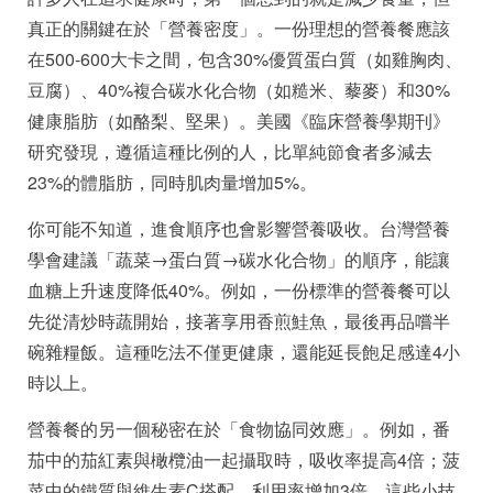
真正的關鍵在於「營養密度」。一份理想的營養餐應該
在500-600大卡之間，包含30%優質蛋白質（如雞胸肉、
豆腐）、40%複合碳水化合物（如糙米、藜麥）和30%
健康脂肪（如酪梨、堅果）。美國《臨床營養學期刊》
研究發現，遵循這種比例的人，比單純節食者多減去
23%的體脂肪，同時肌肉量增加5%。
你可能不知道，進食順序也會影響營養吸收。台灣營養
學會建議「蔬菜→蛋白質→碳水化合物」的順序，能讓
血糖上升速度降低40%。例如，一份標準的營養餐可以
先從清炒時蔬開始，接著享用香煎鮭魚，最後再品嚐半
碗雜糧飯。這種吃法不僅更健康，還能延長飽足感達4小
時以上。
營養餐的另一個秘密在於「食物協同效應」。例如，番
茄中的茄紅素與橄欖油一起攝取時，吸收率提高4倍；菠
菜中的鐵質與維生素C搭配，利用率增加3倍。這些小技