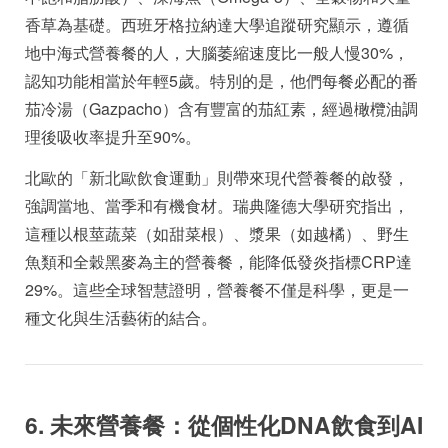
香草為基礎。西班牙格拉納達大學追蹤研究顯示，遵循
地中海式營養餐的人，大腦萎縮速度比一般人慢30%，
認知功能相當於年輕5歲。特別的是，他們每餐必配的番
茄冷湯（Gazpacho）含有豐富的茄紅素，經過橄欖油調
理後吸收率提升至90%。
北歐的「新北歐飲食運動」則帶來現代營養餐的啟發，
強調當地、當季和有機食材。瑞典隆德大學研究指出，
這種以根莖蔬菜（如甜菜根）、漿果（如越橘）、野生
魚類和全穀黑麥為主的營養餐，能降低發炎指標CRP達
29%。這些全球智慧證明，營養餐不僅是科學，更是一
種文化與生活藝術的結合。
6. 未來營養餐：從個性化DNA飲食到AI