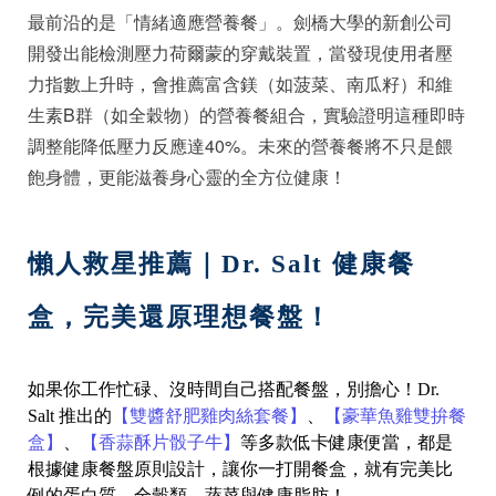
最前沿的是「情緒適應營養餐」。劍橋大學的新創公司
開發出能檢測壓力荷爾蒙的穿戴裝置，當發現使用者壓
力指數上升時，會推薦富含鎂（如菠菜、南瓜籽）和維
生素B群（如全穀物）的營養餐組合，實驗證明這種即時
調整能降低壓力反應達40%。未來的營養餐將不只是餵
飽身體，更能滋養身心靈的全方位健康！
懶人救星推薦｜Dr. Salt 健康餐
盒，完美還原理想餐盤！
如果你工作忙碌、沒時間自己搭配餐盤，別擔心！Dr.
Salt 推出的
【雙醬舒肥雞肉絲套餐】
、
【豪華魚雞雙拚餐
盒】
、
【香蒜酥片骰子牛】
等多款低卡健康便當，都是
根據健康餐盤原則設計，讓你一打開餐盒，就有完美比
例的蛋白質、全穀類、蔬菜與健康脂肪！