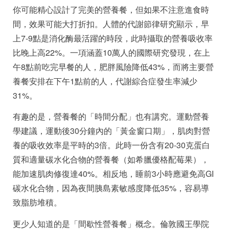
你可能精心設計了完美的營養餐，但如果不注意進食時
間，效果可能大打折扣。人體的代謝節律研究顯示，早
上7-9點是消化酶最活躍的時段，此時攝取的營養吸收率
比晚上高22%。一項涵蓋10萬人的國際研究發現，在上
午8點前吃完早餐的人，肥胖風險降低43%，而將主要營
養餐安排在下午1點前的人，代謝綜合症發生率減少
31%。
有趣的是，營養餐的「時間分配」也有講究。運動營養
學建議，運動後30分鐘內的「黃金窗口期」，肌肉對營
養的吸收效率是平時的3倍。此時一份含有20-30克蛋白
質和適量碳水化合物的營養餐（如希臘優格配莓果），
能加速肌肉修復達40%。相反地，睡前3小時應避免高GI
碳水化合物，因為夜間胰島素敏感度降低35%，容易導
致脂肪堆積。
更少人知道的是「間歇性營養餐」概念。倫敦國王學院